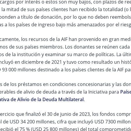
 cargos por interés o estos son muy bajos, con plazos de re
la mitad de sus países clientes han recibido la totalidad (o 
ponden a título de donación, por lo que no deben reembols
das a los países de ingreso bajo más amenazados por el ri
icamente, los recursos de la AIF han provenido en gran medi
nos de sus países miembros. Los donantes se reúnen cada 
s de la institución y examinar su marco de políticas. La últi
oncluyó en diciembre de 2021 y tuvo como resultado un hist
93 000 millones destinado a los países clientes de la AIF par
 de los préstamos en condiciones concesionarias y las donac
rables de alivio de deuda a través de la Iniciativa para
País
ativa de Alivio de la Deuda Multilateral
.
jercicio que finalizó el 30 de junio de 2023, los fondos com
l de USD 34 200 millones, cifra que incluyó USD 7300 millo
recibió el 75 % (USD 25 800 millones) del total comprometid