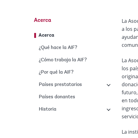
La Asoc
Acerca
a los p
Acerca
ayudan 
comuni
¿Qué hace la AIF?
La Aso
¿Cómo trabaja la AIF?
los paí
¿Por qué la AIF?
origina
donacio
Países prestatarios
futuro
Países donantes
en todo
ingreso
Historia
servici
La inst