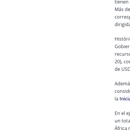
tienen
Más de 
corres
dirigi
Histór
Gobier
recurso
20), c
de USD 
Además
conside
la
Inici
En el e
un tota
África 