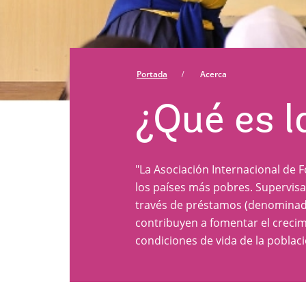
Portada
Acerca
¿Qué es l
"La Asociación Internacional de 
los países más pobres. Supervisa
través de préstamos (denominad
contribuyen a fomentar el crecim
condiciones de vida de la poblaci