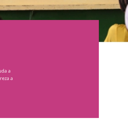
uda a
reza a