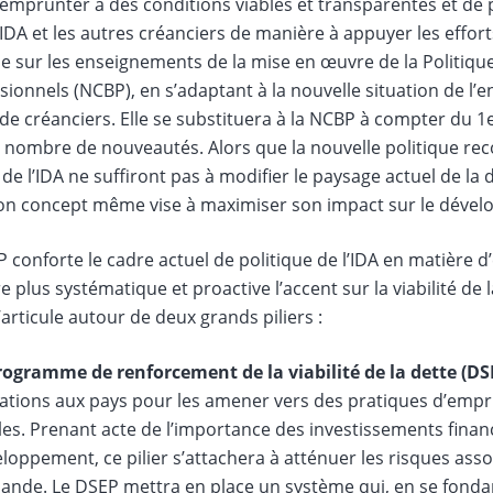
 emprunter à des conditions viables et transparentes et de
’IDA et les autres créanciers de manière à appuyer les effor
ie sur les enseignements de la mise en œuvre de la Politiq
sionnels (NCBP), en s’adaptant à la nouvelle situation de l
 de créanciers. Elle se substituera à la NCBP à compter du 1e
n nombre de nouveautés. Alors que la nouvelle politique rec
 de l’IDA ne suffiront pas à modifier le paysage actuel de la 
son concept même vise à maximiser son impact sur le déve
 conforte le cadre actuel de politique de l’IDA en matière 
 plus systématique et proactive l’accent sur la viabilité de l
articule autour de deux grands piliers :
rogramme de renforcement de la viabilité de la dette (DS
tations aux pays pour les amener vers des pratiques d’empr
les. Prenant acte de l’importance des investissements financ
loppement, ce pilier s’attachera à atténuer les risques assoc
nde. Le DSEP mettra en place un système qui, en se fondan