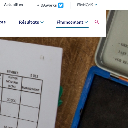
Global
FRANÇAIS
Actualités
#IDAworks
language
toggler
global
ces
Résultats
Financement
Search
dropdown