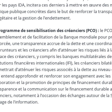
 les pays IDA, incitera ces derniers à mettre en œuvre de
tique publique concrètes dans le but de renforcer la transpar
étaire et la gestion de l’endettement.
rogramme de sensibilisation des créanciers (PCO) :
le PCO
emblement et de facilitation de la Banque mondiale pour pr
orcée, une transparence accrue de la dette et une coordinat
unteurs et les créanciers afin d’atténuer les risques liés à 
cace des créanciers, y compris les banques multilatérales 
itutions financières internationales (IFI), les créanciers bilat
ettrait d’atténuer les risques associés à la dette au niveau 
A entend approfondir et renforcer son engagement avec les I
aboration et la promotion de principes de financement durab
sparence et la communication sur le financement durable av
nciers, notamment à l’occasion des échanges autour de la SD
age de l’information.