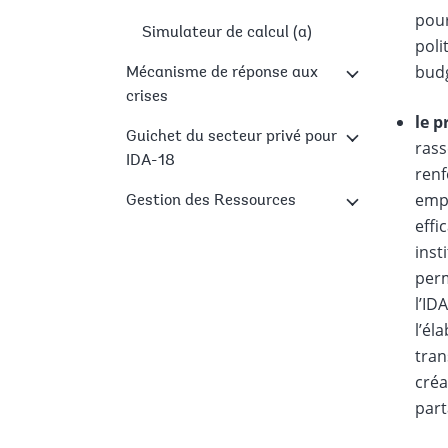
pour
Simulateur de calcul (a)
poli
budg
Mécanisme de réponse aux
crises
le p
Guichet du secteur privé pour
rass
IDA-18
renf
empr
Gestion des Ressources
effi
inst
perm
l’ID
l’él
tran
créa
part