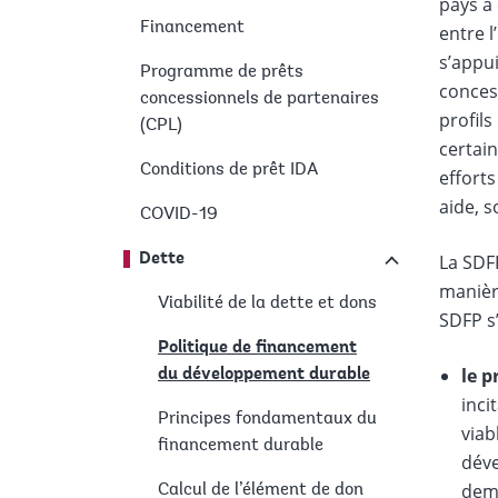
pays à
Financement
entre l
s’appu
Programme de prêts
conces
concessionnels de partenaires
profils
(CPL)
certai
Conditions de prêt IDA
efforts
aide, 
COVID-19
Dette
La SDFP
manière
Viabilité de la dette et dons
SDFP s’
Politique de financement
le p
du développement durable
inci
Principes fondamentaux du
viab
financement durable
déve
dema
Calcul de l’élément de don