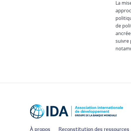
La mise
approch
politiq
de poli
ancrée 
suivre 
notamm
À propos
Reconstitution des ressources