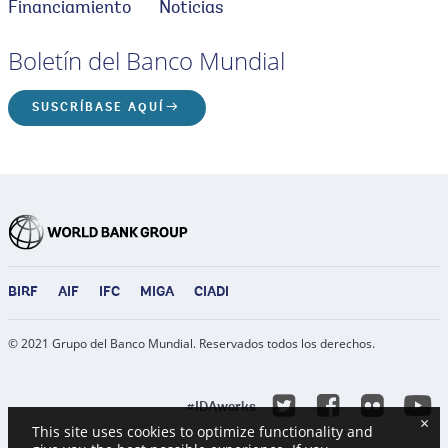
Financiamiento
Noticias
Boletín del Banco Mundial
SUSCRÍBASE AQUÍ
BIRF
AIF
IFC
MIGA
CIADI
© 2021 Grupo del Banco Mundial. Reservados todos los derechos.
Y
EN
EN
Flicke
#IDAworks
×
TWITTER
FACEBO
This site uses cookies to optimize functionality and