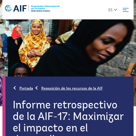
Skip
Global
ES
to
language
main
toggler
content
Portada
Reposición de los recursos de la AIF
Informe retrospectivo
de la AIF-17: Maximizar
el impacto en el