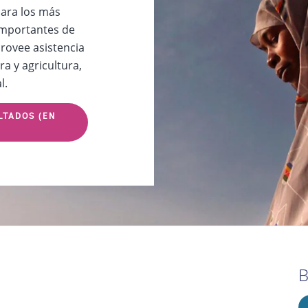
para los más
importantes de
rovee asistencia
ra y agricultura,
l.
LTADOS (EN
B