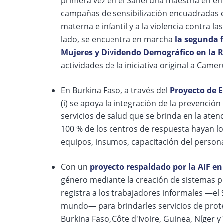
primera vez en el Sahel una maestría en en
campañas de sensibilización encuadradas en
materna e infantil y a la violencia contra l
lado, se encuentra en marcha
la segunda 
Mujeres y Dividendo Demográfico en la R
actividades de la iniciativa original a Came
En Burkina Faso, a través del
Proyecto de E
(i) se apoya la integración de la prevención
servicios de salud que se brinda en la ate
100 % de los centros de respuesta hayan log
equipos, insumos, capacitación del persona
Con un
proyecto respaldado por la AIF en
género mediante la creación de sistemas pri
registra a los trabajadores informales —el 
mundo— para brindarles servicios de protecc
Burkina Faso, Côte d'Ivoire, Guinea, Níger y