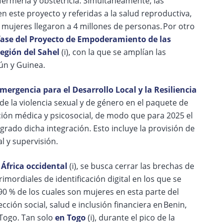
fermería y obstetricia. Simultáneamente, las
 este proyecto y referidas a la salud reproductiva,
as mujeres llegaron a 4 millones de personas. Por otro
fase del Proyecto de Empoderamiento de las
egión del Sahel
(i), con la que se amplían las
rún y Guinea.
mergencia para el Desarrollo Local y la Resiliencia
 de la violencia sexual y de género en el paquete de
nción médica y psicosocial, de modo que para 2025 el
rado dicha integración. Esto incluye la provisión de
l y supervisión.
 África occidental
(i), se busca cerrar las brechas de
mordiales de identificación digital en los que se
90 % de los cuales son mujeres en esta parte del
ión social, salud e inclusión financiera en Benin,
 Togo. Tan solo
en Togo
(i), durante el pico de la