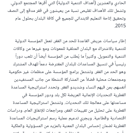
الحادي والعشرين (أهداف التنمية الدولية) التي أقرها المجتمع الدولي.
وتشمل تلك الأهداف تقليص نسبة من يعيشون في فقر مدقع إلى النصف
وتحقيق إتاحة التعليم الابتدائي للجميع في كافة البلدان بحلول عام
2015.
إطار سياسات عريض القاعدة للحد من الفقر. تعمل المؤسسة الدولية
للتنمية بالاشتراك مع البلدان المتلقية للمعونات ومع غيرها من وكالات
التنمية والتمويل. وكثيراً ما يُطلب من المؤسسة أيضاً أن تلعب دوراً
رئيسياً في تنسيق المساعدات للبلدان المقترضة دعماً للهدف المشترك
وهو الحد من الفقر. وتشتمل برامج المؤسسة على منظمات غير حكومية
ومجتمعات محلية فضلاً عن المشاركة النشطة من جانب المستفيدين
أنفسهم، بمن فيهم النساء وشديدو الفقر. وتحدد استراتيجية المساعدة
القطرية التحديات الإنمائية العريضة لكل بلد ودور المؤسسة في
مساعدتها على معالجة تلك التحديات. وتشتمل استراتيجية المساعدة
القطرية على تحليل من تقييمات الفقر، ومراجعات للإنفاق العام، ودراسات
اقتصادية وقطاعية. ويجري تدعيم عملية رسم استراتيجيات المساعدة
القطرية لضمان إحساس البلدان المعنية بالمزيد من المسؤولية والملكية