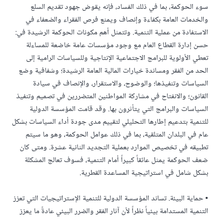
سوء الحوكمة، بما في ذلك الفساد، فإنه يقوض جهود تقديم السلع
والخدمات العامة بكفاءة وإنصاف ويمنع فرص الفقراء والضعفاء في
الاستفادة من عملية التنمية. وتتمثل أهم مكونات الحوكمة الرشيدة في:
حسن إدارة القطاع العام مع وجود مؤسسات عامة خاضعة للمساءلة
تعطي الأولوية للبرامج الاجتماعية الإنتاجية وللسياسات الرامية إلى
الحد من الفقر ومساندة خيارات المالية العامة الرشيدة؛ وشفافية وضع
السياسات وتنفيذها؛ والوضوح، والاستقرار، والإنصاف في سيادة
القانون؛ والانفتاح في مشاركة المواطنين المتضررين في تصميم وتنفيذ
السياسات والبرامج التي يتأثرون بها. وقد قامت المؤسسة الدولية
للتنمية بتدعيم إطارها التحليلي لتقييم مدى جودة أداء السياسات بشكل
عام في البلدان المتلقية، بما في ذلك عوامل الحوكمة، وهو ما سيتم
تطبيقه في تخصيص الموارد بعملية التجديد الثانية عشرة. ومتى كان
ضعف الحوكمة يمثل عائقاً كبيراً أمام التنمية، فسوف تعالج المشكلة
بشكل شامل في استراتيجية المساعدة القطرية.
• حماية البيئة. تساند المؤسسة الدولية للتنمية الإستراتيجيات التي تعزز
التنمية المستدامة بيئياً نظراً لأن آثار الفقر والضرر البيئي عادةً ما يعزز