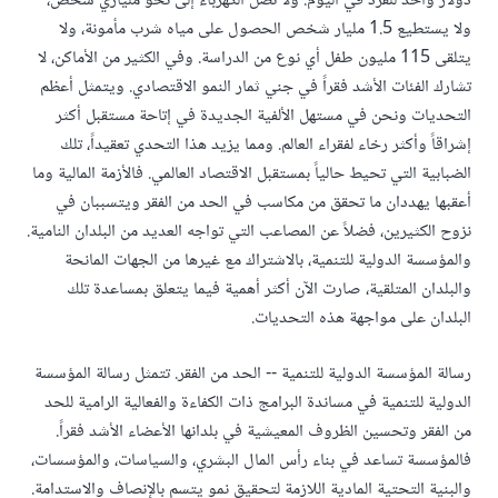
دولار واحد للفرد في اليوم. ولا تصل الكهرباء إلى نحو ملياري شخص،
ولا يستطيع 1.5 مليار شخص الحصول على مياه شرب مأمونة، ولا
يتلقى 115 مليون طفل أي نوع من الدراسة. وفي الكثير من الأماكن، لا
تشارك الفئات الأشد فقراً في جني ثمار النمو الاقتصادي. ويتمثل أعظم
التحديات ونحن في مستهل الألفية الجديدة في إتاحة مستقبل أكثر
إشراقاً وأكثر رخاء لفقراء العالم. ومما يزيد هذا التحدي تعقيداً، تلك
الضبابية التي تحيط حالياً بمستقبل الاقتصاد العالمي. فالأزمة المالية وما
أعقبها يهددان ما تحقق من مكاسب في الحد من الفقر ويتسببان في
نزوح الكثيرين، فضلاً عن المصاعب التي تواجه العديد من البلدان النامية.
والمؤسسة الدولية للتنمية، بالاشتراك مع غيرها من الجهات المانحة
والبلدان المتلقية، صارت الآن أكثر أهمية فيما يتعلق بمساعدة تلك
البلدان على مواجهة هذه التحديات.
رسالة المؤسسة الدولية للتنمية -- الحد من الفقر. تتمثل رسالة المؤسسة
الدولية للتنمية في مساندة البرامج ذات الكفاءة والفعالية الرامية للحد
من الفقر وتحسين الظروف المعيشية في بلدانها الأعضاء الأشد فقراً.
فالمؤسسة تساعد في بناء رأس المال البشري، والسياسات، والمؤسسات،
والبنية التحتية المادية اللازمة لتحقيق نمو يتسم بالإنصاف والاستدامة.