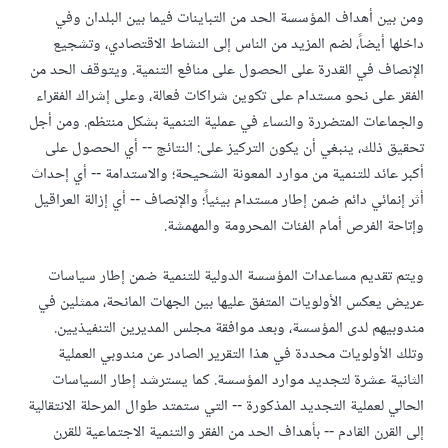
ومن بين أهداف المؤسسة الحد من التباينات فيما بين البلدان وفي
داخلها أيضاً، لضم المزيد من الناس إلى النشاط الاقتصادي، وتشجيع
الإنصاف في القدرة على الحصول على منافع التنمية. ويتوقف الحد من
الفقر على نحو مستدام على تكوين شراكات فعالة، وعلى إشراك الفقراء
والجماعات المتضررة والنساء في عملية التنمية بشكل منتظم. ومن أجل
تحقيق ذلك، ينبغي أن يكون التركيز على: النتائج -- أي الحصول على
أكبر عائد للتنمية من موارد المعونة الشحيحة؛ والاستدامة -- أي إحداث
أثر إنمائي دائم ضمن إطار مستدام بيئياً؛ والإنصاف -- أي إزالة العراقيل
وإتاحة الفرص أمام الفئات المحرومة والمهمشة.
ويتم تقديم مساعدات المؤسسة الدولية للتنمية ضمن إطار سياسات
عريض يعكس الأولويات المتفق عليها بين الجهات المانحة، ممثلين في
مندوبيهم لدى المؤسسة، وبعد موافقة مجلس المديرين التنفيذيين.
وتلك الأولويات محددة في هذا التقرير الصادر عن مندوبي العملية
الثانية عشرة لتجديد موارد المؤسسة. كما يسترشد إطار السياسات
الحالي لعملية التجديد المذكورة -- التي ستمتد طوال المرحلة الانتقالية
إلى القرن القادم -- بأهداف الحد من الفقر والتنمية الاجتماعية للقرن