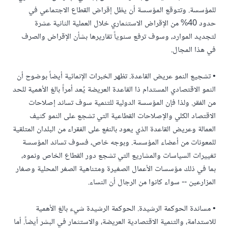
للمؤسسة. وتتوقع المؤسسة أن يظل إقراض القطاع الاجتماعي في
حدود 40% من الإقراض الاستثماري خلال العملية الثانية عشرة
لتجديد الموارد، وسوف ترفع سنوياً تقاريرها بشأن الإقراض والصرف
في هذا المجال.
• تشجيع النمو عريض القاعدة. تظهر الخبرات الإنمائية أيضاً بوضوح أن
النمو الاقتصادي المستدام ذا القاعدة العريضة يُعد أمراً بالغ الأهمية للحد
من الفقر. ولذا فإن المؤسسة الدولية للتنمية سوف تساند إصلاحات
الاقتصاد الكلي والإصلاحات القطاعية التي تشجع على النمو كثيف
العمالة وعريض القاعدة الذي يعود بالنفع على الفقراء من البلدان المتلقية
للمعونات من أعضاء المؤسسة. وبوجه خاص، فسوف تساند المؤسسة
تغييرات السياسات والمشاريع التي تشجع دور القطاع الخاص ونموه،
بما في ذلك مؤسسات الأعمال الصغيرة ومتناهية الصغر المحلية وصغار
المزارعين -- سواء كانوا من الرجال أن النساء.
• مساندة الحوكمة الرشيدة. الحوكمة الرشيدة شيء بالغ الأهمية
للاستدامة، والتنمية الاقتصادية العريضة، والاستثمار في البشر أيضاً. أما