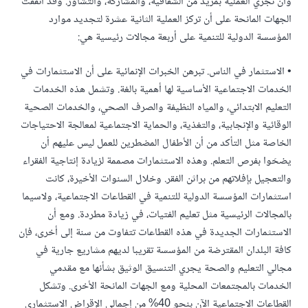
وأن تجري العملية بمزيد من الشفافية، والمشاركة، والتشاور. وقد اتفقت
الجهات المانحة على أن تركز العملية الثانية عشرة لتجديد موارد
المؤسسة الدولية للتنمية على أربعة مجالات رئيسية هي:
• الاستثمار في الناس. تبرهن الخبرات الإنمائية على أن الاستثمارات في
الخدمات الاجتماعية الأساسية لها أهمية بالغة. وتشمل هذه الخدمات
التعليم الابتدائي، والمياه النظيفة والصرف الصحي، والخدمات الصحية
الوقائية والإنجابية، والتغذية، والحماية الاجتماعية لمعالجة الاحتياجات
الخاصة مثل التأكد من أن الأطفال المضطرين للعمل ليس عليهم أن
يضحَوا بفرص التعلم. وهذه الاستثمارات مصممة لزيادة إنتاجية الفقراء
والتعجيل بإفلاتهم من براثن الفقر. وخلال السنوات الأخيرة، كانت
استثمارات المؤسسة الدولية للتنمية في القطاعات الاجتماعية، ولاسيما
بالمجالات الرئيسية مثل تعليم الفتيات، في زيادة مطردة. ومع أن
الاستثمارات الجديدة في هذه القطاعات تتفاوت من سنة إلى أخرى، فإن
كافة البلدان المقترضة من المؤسسة تقريبا لديهم مشاريع جارية في
مجالي التعليم والصحة يجري التنسيق الوثيق بشأنها مع مقدمي
الخدمات بالمجتمعات المحلية ومع الجهات المانحة الأخرى. وتشكل
القطاعات الاجتماعية الآن بنحو 40% من إجمالي الإقراض الاستثماري