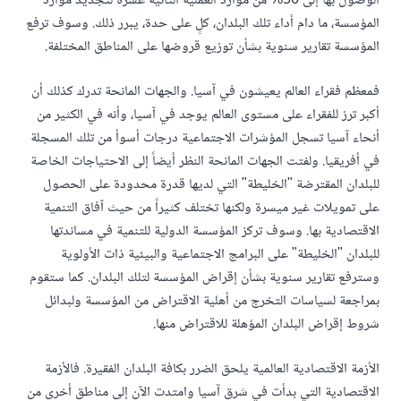
الوصول بها إلى 50% من موارد العملية الثانية عشرة لتجديد موارد
المؤسسة، ما دام أداء تلك البلدان، كلٍ على حدة، يبرر ذلك. وسوف ترفع
المؤسسة تقارير سنوية بشأن توزيع قروضها على المناطق المختلفة.
فمعظم فقراء العالم يعيشون في آسيا. والجهات المانحة تدرك كذلك أن
أكبر ترز للفقراء على مستوى العالم يوجد في آسيا، وأنه في الكثير من
أنحاء آسيا تسجل المؤشرات الاجتماعية درجات أسوأ من تلك المسجلة
في أفريقيا. ولفتت الجهات المانحة النظر أيضاً إلى الاحتياجات الخاصة
للبلدان المقترضة "الخليطة" التي لديها قدرة محدودة على الحصول
على تمويلات غير ميسرة ولكنها تختلف كثيراً من حيث آفاق التنمية
الاقتصادية بها. وسوف تركز المؤسسة الدولية للتنمية في مساندتها
للبلدان "الخليطة" على البرامج الاجتماعية والبيئية ذات الأولوية
وسترفع تقارير سنوية بشأن إقراض المؤسسة لتلك البلدان. كما ستقوم
بمراجعة لسياسات التخرج من أهلية الاقتراض من المؤسسة ولبدائل
شروط إقراض البلدان المؤهلة للاقتراض منها.
الأزمة الاقتصادية العالمية يلحق الضرر بكافة البلدان الفقيرة. فالأزمة
الاقتصادية التي بدأت في شرق آسيا وامتدت الآن إلى مناطق أخرى من