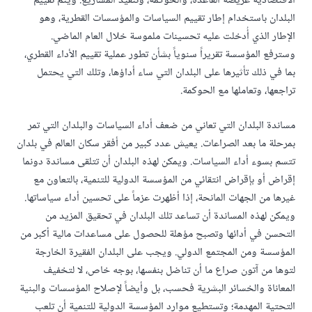
الاقتصادية عريضة القاعدة، والحوكمة، وتنفيذ المشاريع. ويتم تقييم
البلدان باستخدام إطار تقييم السياسات والمؤسسات القطرية، وهو
الإطار الذي أُدخلت عليه تحسينات ملموسة خلال العام الماضي.
وسترفع المؤسسة تقريراً سنوياً بشأن تطور عملية تقييم الأداء القطري،
بما في ذلك تأثيرها على البلدان التي ساء أداؤها، وتلك التي يحتمل
تراجعها، وتعاملها مع الحوكمة.
مساندة البلدان التي تعاني من ضعف أداء السياسات والبلدان التي تمر
بمرحلة ما بعد الصراعات. يعيش عدد كبير من أفقر سكان العالم في بلدان
تتسم بسوء أداء السياسات. ويمكن لهذه البلدان أن تتلقى مساندة دونما
إقراض أو بإقراض انتقائي من المؤسسة الدولية للتنمية، بالتعاون مع
غيرها من الجهات المانحة، إذا أظهرت عزماً على تحسين أداء سياساتها.
ويمكن لهذه المساندة أن تساعد تلك البلدان في تحقيق المزيد من
التحسن في أدائها وتصبح مؤهلة للحصول على مساعدات مالية أكبر من
المؤسسة ومن المجتمع الدولي. ويجب على البلدان الفقيرة الخارجة
لتوها من آتون صراع ما أن تناضل بنفسها، بوجه خاص، لا لتخفيف
المعاناة والخسائر البشرية فحسب، بل وأيضاً لإصلاح المؤسسات والبنية
التحتية المهدمة؛ وتستطيع موارد المؤسسة الدولية للتنمية أن تلعب