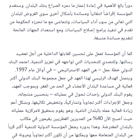
دوراً بالغ الأهمية في إعادة إعمار ما دمره الصراع بتلك البلدان. وستقدم
المؤسسة إقراضاً انتقائياً ومساندة بأشكال أخرى سوى القروض للبلدان
التي تعاني من سوء أداء السياسات، وتتماشى مع ما تحرزه الحكومة من
تقدم في تنفيذ برامج إصلاح السياسات ومع استعداد الجهات المانحة
لتقديم مساندة متسقة.
كما أن المؤسسة تعمل على تحسين كفاءتها الداخلية من أجل تعضيد
رسالتها. وللتصدي للتحديات التي تواجهه في تعزيز التنمية، اعتمد البنك
الدولي خطة عمل -- هي العهد الاستراتيجي -- في أوائل عام 1997.
ويتمثل الهدف الرئيسي لهذا العهد في جعل مجموعة البنك الدولي أكثر
فعالية في مساعدة البلدان الأعضاء في الحد من الفقر. وبموجب العهد،
يقوم البنك الدولي بإحداث تحول في عملياته -- بتحسين منتجاته،
وجعل الإجراءات أكثر تجاوباً وتشاركيةً، وتخفيض تكاليفها، وبشكل أعم
زيادة فعالية عمله بالبلدان النامية. وهو يقوم بتحقيق لامركزية عملياته
حيث أصبح الآن 40% من المديرين القطريين يقيمون في مكاتب
بالبلدان المقترضة. وهذا بدوره يجعل المؤسسة الدولية للتنمية أكثر قرباً
من البلدان المتعاملة معها ويمكنها من أن تكون أكثر تجاوباً ومرونة في