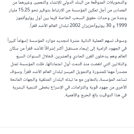
والتحويلات المتوقعة من البنك الدولي للإنشاء والتعمير، وغيرهما من
المصادر، من أجل تمكين المؤسسة من الارتباط بتوفير نحو 15.25 مليار
وحدة من وحدات حقوق السحب الخاصة فيما بين أول يوليو/تموز
1999 و 30 يونيو/حزيران 2002 لبلدان العالم الأشد فقراً.
وسوف تسهم العملية الثانية عشرة لتجديد موارد المؤسسة إسهاماً كبيراً
في الجهود الرامية إلى إيجاد مستقبل أكثر إشراقاً للأشد فقراً من سكان
العالم وهم يدخلون القرن الحادي والعشرين. فخلال السنوات السبع
والثلاثين التي انقضت منذ قدمت أول اعتماداتها، ظلت المؤسسة تمثل
مصدراً مهما للمشورة والتمويل الميسر لبلدان العالم الأشد فقراً. وسوف
تساعد المؤسسة، بالتعاون مع ما تبذله البلدان المتلقية والجهات المانحة
الأخرى من جهود قوية والتزامات، في الإسراع بخطى التنمية البشرية
في هذا التوقيت بالغ الحرج والأهمية.