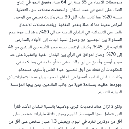
متوسطات الأعمار من 55 سنة إلى 64 سنة. وتفوق النمو في إنتاج
الغذاء على النمو في عدد السكان. وانخفضت معدلات سوء التغذية
بنسبة 20% عما كانت عليه قبل 30 سنة، وكادت تختفي من الوجود
أمراض معينة مما له صلة بنقص التغذية. وبلغت معدلات الالتحاق
بالمدارس الابتدائية في البلدان النامية حوالي 80%، وضاقت هوة عدم
المساواة بين الجنسين مع وصول نسبة البنات إلى الأولاد بالمدارس
الثانوية إلى 45%. وكذلك ارتفعت نسبة محو الأمية بين البالغين من 46
إلى 70%. وصار التوافق في الرأي بين البلدان الغنية والفقيرة على حد
سواء أوسع وأعمق من أي وقت مضى بشأن ما ينبغي وما لا ينبغي
للحكومات أن تفعله من أجل تحسين حياة الناس بأسلوب مستدام.
وكانت البلدان النامية أنفسها هي الدافع المحرك وراء هذه الإنجازات، لكن
جهودها حظيت بمساندة قوية من جانب المانحين، ومن بينها المؤسسة
الدولية للتنمية.
ولكن لا تزال هناك تحديات كبرى، ولاسيما بالنسبة للبلدان الأشد فقراً
التي تتعامل معها المؤسسة. فاليوم يعيش ثلاثة مليارات شخص على
أقل من دولارين للفرد في اليوم، ويعيش 1.3 مليار شخص على أقل من