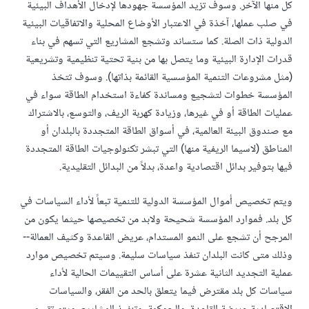
كل منها الآخر. وسوف تزيد المؤسسة جهودها لإدخال الأهداف البيئية
في صلب عملها، آخذة في الاعتبار الأوضاع المحلية والاتفاقيات البيئية
الدولية ذات الصلة. كما ستساند وتشجع المشاريع التي تسهم في بناء
قدرات الإدارة البيئية وما يتصل بها من بنية تحتية تنظيمية وتشريعية
(مثل مشروعات التنمية المؤسسية القائمة بذاتها). وسوف تتخذ
المؤسسة خطوات لتشجيع ومساندة كفاءة استخدام الطاقة سواء في
عمليات الطاقة أو في غيرها، وزيادة كهربة الريف، والتوسع، بالاشتراك
مع صندوق البيئة العالمية، في أسواق الطاقة المتجددة بالبلدان أو
المناطق (لاسيما الريفية منها) التي تبشر تكنولوجيات الطاقة المتجددة
فيها بتوفير بدائل اقتصادية واعدة، بدلاً من البدائل التقليدية.
ويتم تخصيص أموال المؤسسة الدولية للتنمية تبعاً لأداء السياسات في
كل بلد. فموارد المؤسسة شحيحة ولابد من تخصيصها حيثما يكون من
المرجح أن تشجع على النمو المستدام، عريض القاعدة وكثيف العمالة--
وذلك متى كانت البلدان تنفذ سياسات سليمة. وسيتم تخصيص موارد
عملية التجديد الثانية عشرة على أساس التقييمات الحالية لأداء
سياسات كل بلد مقترض فيما يتعلق بالحد من الفقر، والسياسات