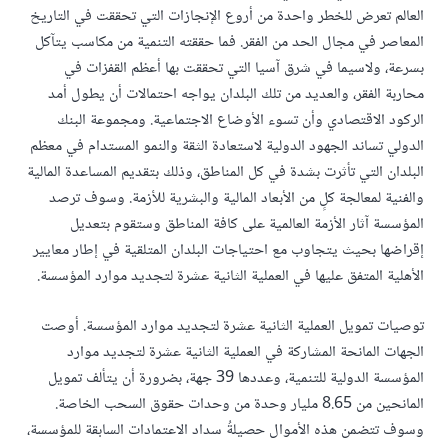
العالم تعرض للخطر واحدة من أروع الإنجازات التي تحققت في التاريخ
المعاصر في مجال الحد من الفقر. فما حققته التنمية من مكاسب يتآكل
بسرعة، ولاسيما في شرق آسيا التي تحققت بها أعظم القفزات في
محاربة الفقر، والعديد من تلك البلدان يواجه احتمالات أن يطول أمد
الركود الاقتصادي وأن تسوء الأوضاع الاجتماعية. ومجموعة البنك
الدولي تساند الجهود الدولية لاستعادة الثقة والنمو المستدام في معظم
البلدان التي تأثرت بشدة في كل المناطق، وذلك بتقديم المساعدة المالية
والفنية لمعالجة كلٍ من الأبعاد المالية والبشرية للأزمة. وسوف ترصد
المؤسسة آثار الأزمة العالمية على كافة المناطق وستقوم بتعديل
إقراضها بحيث يتجاوب مع احتياجات البلدان المتلقية في إطار معايير
الأهلية المتفق عليها في العملية الثانية عشرة لتجديد موارد المؤسسة.
توصيات تمويل العملية الثانية عشرة لتجديد موارد المؤسسة. أوصت
الجهات المانحة المشاركة في العملية الثانية عشرة لتجديد موارد
المؤسسة الدولية للتنمية، وعددها 39 جهة، بضرورة أن يتألف تمويل
المانحين من 8.65 مليار وحدة من وحدات حقوق السحب الخاصة.
وسوف تتضمن هذه الأموال حصيلةُ سداد الاعتمادات السابقة للمؤسسة،